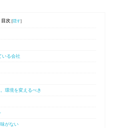
目次
[
隠す
]
ている会社
い。環境を変えるべき
~
意味がない