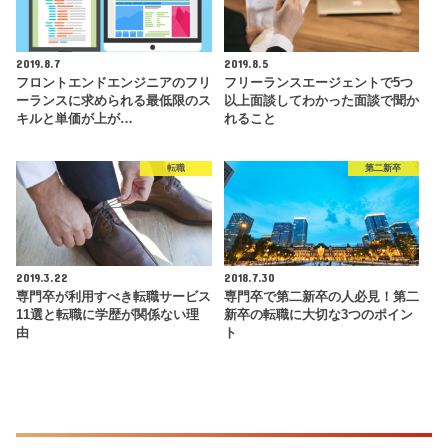
2019.8.7
2019.8.5
フロントエンドエンジニアのフリ
フリーランスエージェントで5つ
ーランスに求められる最低限のス
以上面談してわかった面談で聞か
キルと単価が上が…
れること
転職
第二新卒
2019.3.22
2018.7.30
専門卒が利用すべき転職サービス
専門卒で第二新卒の人必見！第二
11選と転職に学歴が関係ない理
新卒の転職に大切な3つのポイン
由
ト